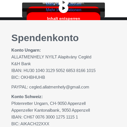
weitergegeben werden.
Mehr Informationen
Mehr Informationen
Inhalt entsperren
Inhalt entsperren
Erforderlichen Service
Erforderlichen Service
akzeptieren und Inhalte
Spendenkonto
akzeptieren und Inhalte
entsperren
entsperren
Konto Ungarn:
ALLATMENHELY NYILT Alapitvány Cegléd
K&H Bank
IBAN: HU30 1040 3129 5052 6853 8166 1015
BIC: OKHBHUHB
PAYPAL:
cegled.allatmenhely@gmail.com
Konto Schweiz:
Pfotenretter Ungarn, CH-9050 Appenzell
Appenzeller Kantonalbank, 9050 Appenzell
IBAN: CH67 0076 3000 1275 1115 1
BIC: AIKACH22XXX