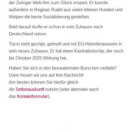
der Zwinger blieb ihm zum Glück erspart. Er konnte
außerdem in Reginas Rudel aus vielen kleinen Hunden und
Welpen die beste Sozialisierung genießen.
Bald darauf durfte er schon in sein Zuhause nach
Deutschland reisen.
Tücsi zieht gechipt, geimpft und mit EU-Heimtierausweis in
sein neues Zuhause. Er hat einen Kastrationschip, der noch
bis Oktober 2025 Wirkung hat.
Haben Sie sich in den bezaubernden Burschen verliebt?
Dann freuen wir uns auf ihre Nachricht!
Am besten können Sie hierfür gleich
die
Selbstauskunft
nutzen (oder alternativ auch
das
Kontaktformular
).
Sie sehen gerade einen Platzhalterinhalt
von
YouTube
. Um auf den eigentlichen
Sie sehen gerade einen Platzhalterinhalt
Inhalt zuzugreifen, klicken Sie auf die
von
YouTube
. Um auf den eigentlichen
Schaltfläche unten. Bitte beachten Sie,
Inhalt zuzugreifen, klicken Sie auf die
dass dabei Daten an Drittanbieter
Schaltfläche unten. Bitte beachten Sie,
weitergegeben werden.
dass dabei Daten an Drittanbieter