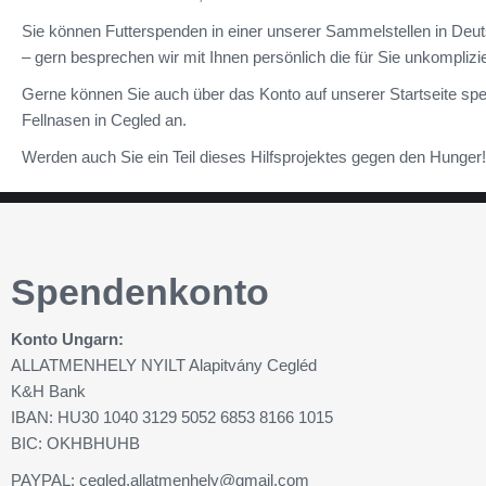
Sie können Futterspenden in einer unserer Sammelstellen in Deu
– gern besprechen wir mit Ihnen persönlich die für Sie unkomplizie
Gerne können Sie auch über das Konto auf unserer Startseite sp
Fellnasen in Cegled an.
Werden auch Sie ein Teil dieses Hilfsprojektes gegen den Hunger
Spendenkonto
Konto Ungarn:
ALLATMENHELY NYILT Alapitvány Cegléd
K&H Bank
IBAN: HU30 1040 3129 5052 6853 8166 1015
BIC: OKHBHUHB
PAYPAL:
cegled.allatmenhely@gmail.com