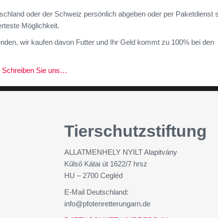
tschland oder der Schweiz persönlich abgeben oder per Paketdienst
rteste Möglichkeit.
enden, wir kaufen davon Futter und Ihr Geld kommt zu 100% bei den
!
Schreiben Sie uns…
Tierschutzstiftung
ALLATMENHELY NYILT Alapitvány
Kűlső Kátai út 1622/7 hrsz
HU – 2700 Cegléd
E-Mail Deutschland:
info@pfotenretterungarn.de