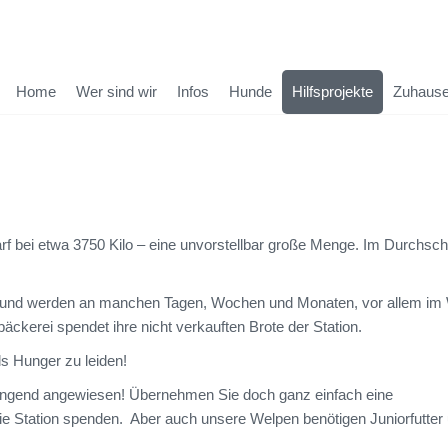
Home
Wer sind wir
Infos
Hunde
Hilfsprojekte
Zuhause
arf bei etwa 3750 Kilo – eine unvorstellbar große Menge. Im Durchschn
ion und werden an manchen Tagen, Wochen und Monaten, vor allem im 
kerei spendet ihre nicht verkauften Brote der Station.
ls Hunger zu leiden!
ringend angewiesen! Übernehmen Sie doch ganz einfach eine
die Station spenden. Aber auch unsere Welpen benötigen Juniorfutter 