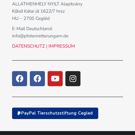
ALLATMENHELY NYILT Alapitvány
Kűlső Kátai út 1622/7 hrsz
HU – 2700 Cegléd
E-Mail Deutschland:
info@pfotenretterungarn.de
DATENSCHUTZ
|
IMPRESSUM
PayPal Tierschutzstiftung Cegled