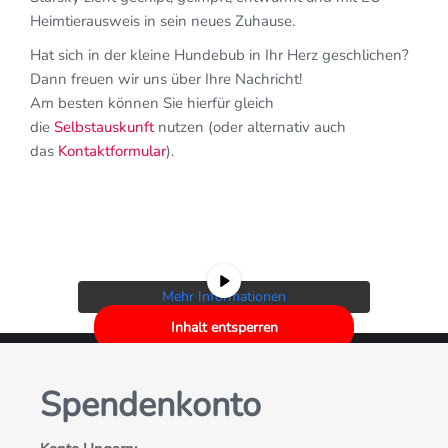
Heimtierausweis in sein neues Zuhause.
Hat sich in der kleine Hundebub in Ihr Herz geschlichen?
Dann freuen wir uns über Ihre Nachricht!
Am besten können Sie hierfür gleich
die
Selbstauskunft
nutzen (oder alternativ auch
das
Kontaktformular
).
Sie sehen gerade einen Platzhalterinhalt
von
YouTube
. Um auf den eigentlichen
Inhalt zuzugreifen, klicken Sie auf die
Schaltfläche unten. Bitte beachten Sie,
dass dabei Daten an Drittanbieter
weitergegeben werden.
Mehr Informationen
Inhalt entsperren
Erforderlichen Service akzeptieren
Spendenkonto
und Inhalte entsperren