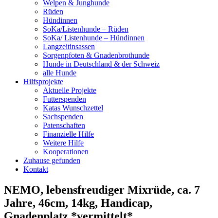
Welpen & Junghunde
Rüden
Hündinnen
SoKa/Listenhunde – Rüden
SoKa/ Listenhunde – Hündinnen
Langzeitinsassen
Sorgenpfoten & Gnadenbrothunde
Hunde in Deutschland & der Schweiz
alle Hunde
Hilfsprojekte
Aktuelle Projekte
Futterspenden
Katas Wunschzettel
Sachspenden
Patenschaften
Finanzielle Hilfe
Weitere Hilfe
Kooperationen
Zuhause gefunden
Kontakt
NEMO, lebensfreudiger Mixrüde, ca. 7
Jahre, 46cm, 14kg, Handicap,
Gnadenplatz *vermittelt*