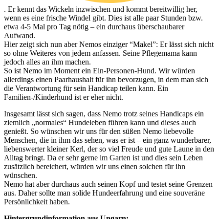
. Er kennt das Wickeln inzwischen und kommt bereitwillig her,
wenn es eine frische Windel gibt. Dies ist alle paar Stunden bzw.
etwa 4-5 Mal pro Tag nötig – ein durchaus überschaubarer
Aufwand.
Hier zeigt sich nun aber Nemos einziger “Makel”: Er lässt sich nicht
so ohne Weiteres von jedem anfassen. Seine Pflegemama kann
jedoch alles an ihm machen.
So ist Nemo im Moment ein Ein-Personen-Hund. Wir würden
allerdings einen Paarhaushalt für ihn bevorzugen, in dem man sich
die Verantwortung für sein Handicap teilen kann. Ein
Familien-/Kinderhund ist er eher nicht.
Insgesamt lässt sich sagen, dass Nemo trotz seines Handicaps ein
ziemlich „normales“ Hundeleben führen kann und dieses auch
genießt. So wünschen wir uns für den süßen Nemo liebevolle
Menschen, die in ihm das sehen, was er ist – ein ganz wunderbarer,
liebenswerter kleiner Kerl, der so viel Freude und gute Laune in den
Alltag bringt. Da er sehr gerne im Garten ist und dies sein Leben
zusätzlich bereichert, würden wir uns einen solchen für ihn
wünschen.
Nemo hat aber durchaus auch seinen Kopf und testet seine Grenzen
aus. Daher sollte man solide Hundeerfahrung und eine souveräne
Persönlichkeit haben.
Hintergrundinformation aus Ungarn: