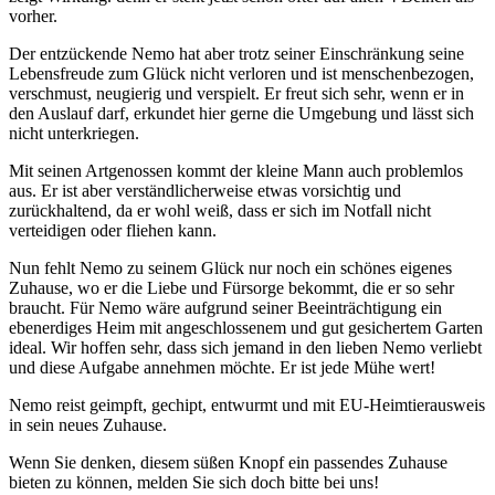
vorher.
Der entzückende Nemo hat aber trotz seiner Einschränkung seine
Lebensfreude zum Glück nicht verloren und ist menschenbezogen,
verschmust, neugierig und verspielt. Er freut sich sehr, wenn er in
den Auslauf darf, erkundet hier gerne die Umgebung und lässt sich
nicht unterkriegen.
Mit seinen Artgenossen kommt der kleine Mann auch problemlos
aus. Er ist aber verständlicherweise etwas vorsichtig und
zurückhaltend, da er wohl weiß, dass er sich im Notfall nicht
verteidigen oder fliehen kann.
Nun fehlt Nemo zu seinem Glück nur noch ein schönes eigenes
Zuhause, wo er die Liebe und Fürsorge bekommt, die er so sehr
braucht. Für Nemo wäre aufgrund seiner Beeinträchtigung ein
ebenerdiges Heim mit angeschlossenem und gut gesichertem Garten
ideal. Wir hoffen sehr, dass sich jemand in den lieben Nemo verliebt
und diese Aufgabe annehmen möchte. Er ist jede Mühe wert!
Nemo reist geimpft, gechipt, entwurmt und mit EU-Heimtierausweis
in sein neues Zuhause.
Wenn Sie denken, diesem süßen Knopf ein passendes Zuhause
bieten zu können, melden Sie sich doch bitte bei uns!