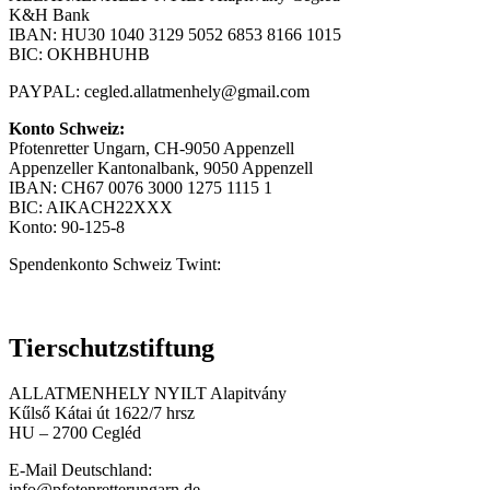
K&H Bank
IBAN: HU30 1040 3129 5052 6853 8166 1015
BIC: OKHBHUHB
PAYPAL:
cegled.allatmenhely@gmail.com
Konto Schweiz:
Pfotenretter Ungarn, CH-9050 Appenzell
Appenzeller Kantonalbank, 9050 Appenzell
IBAN: CH67 0076 3000 1275 1115 1
BIC: AIKACH22XXX
Konto: 90-125-8
Spendenkonto Schweiz Twint:
Tierschutzstiftung
ALLATMENHELY NYILT Alapitvány
Kűlső Kátai út 1622/7 hrsz
HU – 2700 Cegléd
E-Mail Deutschland:
info@pfotenretterungarn.de