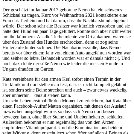
Der geschätzt im Januar 2017 geborene Nemo hat ein schweres
Schicksal zu tragen. Kurz vor Weihnachten 2021 kontaktierte eine
Frau das Tierheim und bat darum, dass ihr Nachbarshund abgeholt
würde. Der schon sehr alte Besitzer war kürzlich verstorben und sie
hatte den Hund ein paar Tage gefüttert, konnte sich aber nicht weiter
um ihn kümmern. Als die Tierheimleute vor Ort ankamen, waren sie
über den Zustand des Hundes erschrocken, denn er zog seine
Hinterläufe hinter sich her. Die Nachbarin erzählte, dass Nemo
bereits vor über einem Jahr von einem Auto angefahren worden war
und seither so lebte. Behandelt worden war er damals nicht :-(. Und
noch dazu lebte der süße Nemo wie leider die meisten Hunde in
Ungarn draußen im Garten.
Kata vereinbarte für den armen Kerl sofort einen Termin in der
Tierklinik und dort stellte man fest, dass er nicht komplett gelähmt
ist, sondern seine Beine strecken und auch – zwar etwas wackelig
aber immerhin – darauf stehen kann.
Um sein Leben erstmal für den Moment zu erleichern, hat Kata über
einen Facebook-Aufruf Matten organisiert, mit denen der Auslauf
inzwischen ausgelegt wurde, so dass sich Nemo dort besser
bewegen kann, ohne über Steine und Unebenheiten zu schleifen.
Außerdem bekommt er nun regelmäßig das von den Ärzten
empfohlene Vitaminpräparat. Und die Kombination aus beidem
zeigt Wirkung. denn er steht jetzt schon öfter auf allen 4 Beinen als