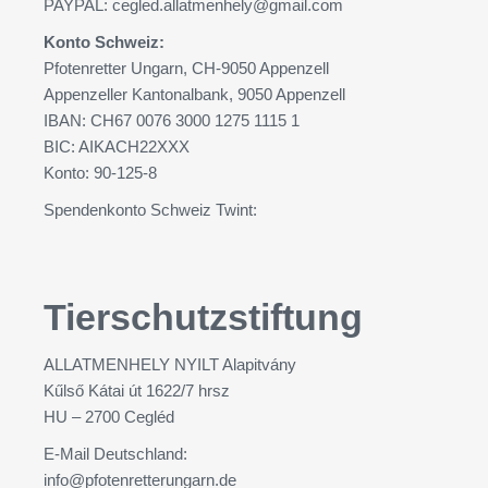
PAYPAL:
cegled.allatmenhely@gmail.com
Konto Schweiz:
Pfotenretter Ungarn, CH-9050 Appenzell
Appenzeller Kantonalbank, 9050 Appenzell
IBAN: CH67 0076 3000 1275 1115 1
BIC: AIKACH22XXX
Konto: 90-125-8
Spendenkonto Schweiz Twint:
Tierschutzstiftung
ALLATMENHELY NYILT Alapitvány
Kűlső Kátai út 1622/7 hrsz
HU – 2700 Cegléd
E-Mail Deutschland:
info@pfotenretterungarn.de