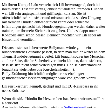
Mit ihrem Kumpel Lalu versteht sich Lili hervorragend, doch bei
ihrem ersten Test auf Verträglichkeit mit anderen, fremden Hunden
war Lili sehr angespannt und griff sogar kurz an. Sie ist
offensichtlich sehr unsicher und misstrauisch, da sie den Umgang
mit fremden Hunden entweder nicht kennt oder schlechte
Erfahrungen gemacht hat. Hundebegegnungen werden daher weiter
trainiert, um ihr mehr Sicherheit zu geben. Und es klappt unter
Kontrolle auch schon besser. Dennoch möchten wir Lili lieber als
Einzelhund vermitteln.
Die ansonsten so liebenswerte Bullymaus würde gut in ein
hundeerfahrenes Zuhause passen, in dem man mit ihr weiter an dem
Thema Hundebegegnung arbeitet. Lili braucht souveräne Menschen
an ihrer Seite, die ihr Sicherheit vermitteln können, damit sie lernt,
dass sie sich nicht selbst verteidigen muss. Und selbstverständlich
braucht sie viele liebevolle Kuscheleinheiten :-).
Bully-Erfahrung hinsichtlich möglicher rassebedingter
gesundheitlicher Beeinträchtigungen wäre von großem Vorteil.
Lili reist kastriert, geimpft, gechipt und mit EU-Reisepass in ihr
neues Zuhause.
Wenn die süße Hündin Ihr Herz erobert hat, freuen wir uns auf Ihre
Nachricht!
Am besten können Sie hierfür gleich die
Selbstauskunft
nutzen