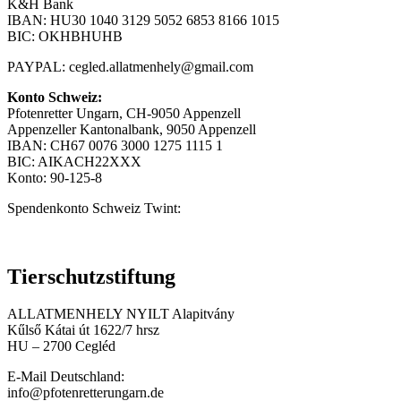
K&H Bank
IBAN: HU30 1040 3129 5052 6853 8166 1015
BIC: OKHBHUHB
PAYPAL:
cegled.allatmenhely@gmail.com
Konto Schweiz:
Pfotenretter Ungarn, CH-9050 Appenzell
Appenzeller Kantonalbank, 9050 Appenzell
IBAN: CH67 0076 3000 1275 1115 1
BIC: AIKACH22XXX
Konto: 90-125-8
Spendenkonto Schweiz Twint:
Tierschutzstiftung
ALLATMENHELY NYILT Alapitvány
Kűlső Kátai út 1622/7 hrsz
HU – 2700 Cegléd
E-Mail Deutschland:
info@pfotenretterungarn.de