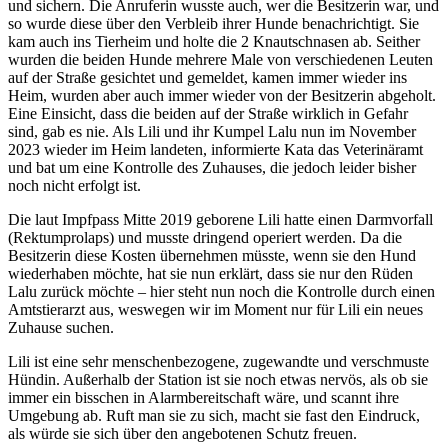
und sichern. Die Anruferin wusste auch, wer die Besitzerin war, und
so wurde diese über den Verbleib ihrer Hunde benachrichtigt. Sie
kam auch ins Tierheim und holte die 2 Knautschnasen ab. Seither
wurden die beiden Hunde mehrere Male von verschiedenen Leuten
auf der Straße gesichtet und gemeldet, kamen immer wieder ins
Heim, wurden aber auch immer wieder von der Besitzerin abgeholt.
Eine Einsicht, dass die beiden auf der Straße wirklich in Gefahr
sind, gab es nie. Als Lili und ihr Kumpel Lalu nun im November
2023 wieder im Heim landeten, informierte Kata das Veterinäramt
und bat um eine Kontrolle des Zuhauses, die jedoch leider bisher
noch nicht erfolgt ist.
Die laut Impfpass Mitte 2019 geborene Lili hatte einen Darmvorfall
(Rektumprolaps) und musste dringend operiert werden. Da die
Besitzerin diese Kosten übernehmen müsste, wenn sie den Hund
wiederhaben möchte, hat sie nun erklärt, dass sie nur den Rüden
Lalu zurück möchte – hier steht nun noch die Kontrolle durch einen
Amtstierarzt aus, weswegen wir im Moment nur für Lili ein neues
Zuhause suchen.
Lili ist eine sehr menschenbezogene, zugewandte und verschmuste
Hündin. Außerhalb der Station ist sie noch etwas nervös, als ob sie
immer ein bisschen in Alarmbereitschaft wäre, und scannt ihre
Umgebung ab. Ruft man sie zu sich, macht sie fast den Eindruck,
als würde sie sich über den angebotenen Schutz freuen.