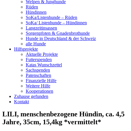
Welpen & Junghunde
Rüden
Hündinnen
SoKa/Listenhunde – Rüden
SoKa/ Listenhunde – Hündinnen
Langzeitinsassen
Sorgenpfoten & Gnadenbrothunde
Hunde in Deutschland & der Schweiz
alle Hunde
Hilfsprojekte
Aktuelle Projekte
Futterspenden
Katas Wunschzettel
Sachspenden
Patenschaften
Finanzielle Hilfe
Weitere Hilfe
Kooperationen
Zuhause gefunden
Kontakt
LILI, menschenbezogene Hündin, ca. 4,5
Jahre, 35cm, 15,4kg *vermittelt*