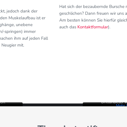
Hat sich der bezaubernde Bursche mi
kt, jedoch dank der
geschlichen? Dann freuen wir uns au
en Muskelaufbau ist er
Am besten können Sie hierfür gleic
erghänge, unebene
auch das
Kontaktformular
).
n/-springen) immer
machen ihm auf jeden Fall
 Neugier mit.
alt von
Sie sehen gerade e
nhalt
YouTube
. Um au
alt von
Sie sehen gerade e
äche unten.
zuzugreifen, klicken S
nhalt
YouTube
. Um au
en an
Bitte beachten 
äche unten.
zuzugreifen, klicken S
en.
Drittanbieter
en an
Bitte beachten 
en.
Drittanbieter
Mehr 
Mehr 
Inha
Inha