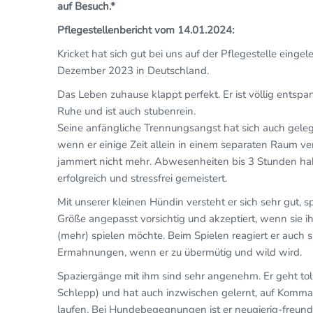
auf Besuch.*
Pflegestellenbericht vom 14.01.2024:
Kricket hat sich gut bei uns auf der Pflegestelle eingeleb
Dezember 2023 in Deutschland.
Das Leben zuhause klappt perfekt. Er ist völlig entspa
Ruhe und ist auch stubenrein.
Seine anfängliche Trennungsangst hat sich auch gelegt
wenn er einige Zeit allein in einem separaten Raum v
jammert nicht mehr. Abwesenheiten bis 3 Stunden ha
erfolgreich und stressfrei gemeistert.
Mit unserer kleinen Hündin versteht er sich sehr gut, spi
Größe angepasst vorsichtig und akzeptiert, wenn sie ih
(mehr) spielen möchte. Beim Spielen reagiert er auch 
Ermahnungen, wenn er zu übermütig und wild wird.
Spaziergänge mit ihm sind sehr angenehm. Er geht tol
Schlepp) und hat auch inzwischen gelernt, auf Kom
laufen. Bei Hundebegegnungen ist er neugierig-freundli