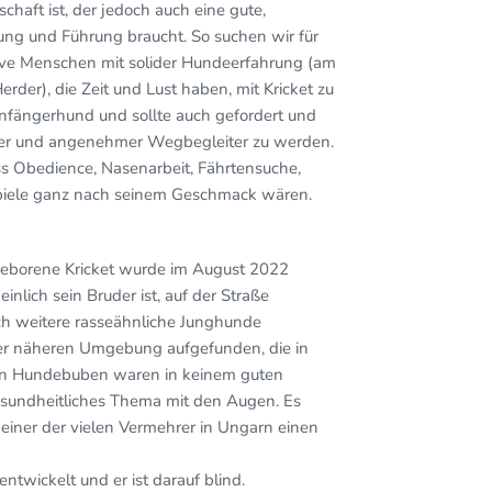
chaft ist, der jedoch auch eine gute,
ng und Führung braucht. So suchen wir für
e Menschen mit solider Hundeerfahrung (am
rder), die Zeit und Lust haben, mit Kricket zu
 Anfängerhund und sollte auch gefordert und
ner und angenehmer Wegbegleiter zu werden.
ss Obedience, Nasenarbeit, Fährtensuche,
spiele ganz nach seinem Geschmack wären.
eborene Kricket wurde im August 2022
lich sein Bruder ist, auf der Straße
ch weitere rasseähnliche Junghunde
der näheren Umgebung aufgefunden, die in
en Hundebuben waren in keinem guten
esundheitliches Thema mit den Augen. Es
 einer der vielen Vermehrer in Ungarn einen
entwickelt und er ist darauf blind.