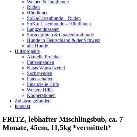
Welpen & Junghunde
Rüden
Hündinnen
SoKa/Listenhunde – Rüden
SoKa/ Listenhunde – Hündinnen
Langzeitinsassen
Sorgenpfoten & Gnadenbrothunde
Hunde in Deutschland & der Schweiz
alle Hunde
Hilfsprojekte
Aktuelle Projekte
Futterspenden
Katas Wunschzettel
Sachspenden
Patenschaften
Finanzielle Hilfe
Weitere Hilfe
Kooperationen
Zuhause gefunden
Kontakt
FRITZ, lebhafter Mischlingsbub, ca. 7
Monate, 45cm, 11,5kg *vermittelt*