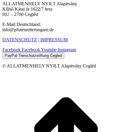
ALLATMENHELY NYILT Alapitvány
Kűlső Kátai út 1622/7 hrsz
HU – 2700 Cegléd
E-Mail Deutschland:
info@pfotenretterungarn.de
DATENSCHUTZ
|
IMPRESSUM
Facebook
Facebook
Youtube
Instagram
PayPal Tierschutzstiftung Cegled
© ALLATMENHELY NYILT Alapitvány Cegléd