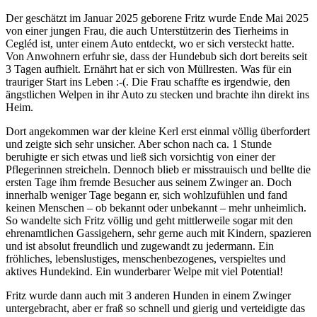
Der geschätzt im Januar 2025 geborene Fritz wurde Ende Mai 2025
von einer jungen Frau, die auch Unterstützerin des Tierheims in
Cegléd ist, unter einem Auto entdeckt, wo er sich versteckt hatte.
Von Anwohnern erfuhr sie, dass der Hundebub sich dort bereits seit
3 Tagen aufhielt. Ernährt hat er sich von Müllresten. Was für ein
trauriger Start ins Leben :-(. Die Frau schaffte es irgendwie, den
ängstlichen Welpen in ihr Auto zu stecken und brachte ihn direkt ins
Heim.
Dort angekommen war der kleine Kerl erst einmal völlig überfordert
und zeigte sich sehr unsicher. Aber schon nach ca. 1 Stunde
beruhigte er sich etwas und ließ sich vorsichtig von einer der
Pflegerinnen streicheln. Dennoch blieb er misstrauisch und bellte die
ersten Tage ihm fremde Besucher aus seinem Zwinger an. Doch
innerhalb weniger Tage begann er, sich wohlzufühlen und fand
keinen Menschen – ob bekannt oder unbekannt – mehr unheimlich.
So wandelte sich Fritz völlig und geht mittlerweile sogar mit den
ehrenamtlichen Gassigehern, sehr gerne auch mit Kindern, spazieren
und ist absolut freundlich und zugewandt zu jedermann. Ein
fröhliches, lebenslustiges, menschenbezogenes, verspieltes und
aktives Hundekind. Ein wunderbarer Welpe mit viel Potential!
Fritz wurde dann auch mit 3 anderen Hunden in einem Zwinger
untergebracht, aber er fraß so schnell und gierig und verteidigte das