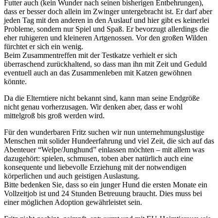
Futter auch (kein Wunder nach seinen bisherigen Entbehrungen),
dass er besser doch allein im Zwinger untergebracht ist. Er darf aber
jeden Tag mit den anderen in den Auslauf und hier gibt es keinerlei
Probleme, sondern nur Spiel und Spaß. Er bevorzugt allerdings die
eher ruhigeren und kleineren Artgenossen. Vor den großen Wilden
fürchtet er sich ein wenig.
Beim Zusammentreffen mit der Testkatze verhielt er sich
überraschend zurückhaltend, so dass man ihn mit Zeit und Geduld
eventuell auch an das Zusammenleben mit Katzen gewöhnen
könnte.
Da die Elterntiere nicht bekannt sind, kann man seine Endgröße
nicht genau vorherzusagen. Wir denken aber, dass er wohl
mittelgroß bis groß werden wird.
Für den wunderbaren Fritz suchen wir nun unternehmungslustige
Menschen mit solider Hundeerfahrung und viel Zeit, die sich auf das
Abenteuer “Welpe/Junghund” einlassen möchten – mit allem was
dazugehört: spielen, schmusen, toben aber natürlich auch eine
konsequente und liebevolle Erziehung mit der notwendigen
körperlichen und auch geistigen Auslastung.
Bitte bedenken Sie, dass so ein junger Hund die ersten Monate ein
Vollzeitjob ist und 24 Stunden Betreuung braucht. Dies muss bei
einer möglichen Adoption gewährleistet sein.