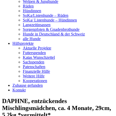
Welpen & Junghunde
Rüden
Hündinnen
SoKa/Listenhunde – Rüden
SoKa/ Listenhunde – Hündinnen
Langzeitinsassen
Sorgenpfoten & Gnadenbrothunde
Hunde in Deutschland & der Schweiz
alle Hunde
Hilfsprojekte
Aktuelle Projekte
Futterspenden
Katas Wunschzettel
Sachspenden
Patenschaften
Finanzielle Hilfe
Weitere Hilfe
Kooperationen
Zuhause gefunden
Kontakt
DAPHNE, entzückendes
Mischlingsmädchen, ca. 4 Monate, 29cm,
5,2kg *vermittelt*