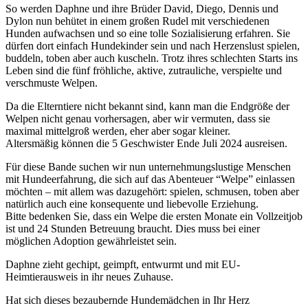
So werden Daphne und ihre Brüder David, Diego, Dennis und
Dylon nun behütet in einem großen Rudel mit verschiedenen
Hunden aufwachsen und so eine tolle Sozialisierung erfahren. Sie
dürfen dort einfach Hundekinder sein und nach Herzenslust spielen,
buddeln, toben aber auch kuscheln. Trotz ihres schlechten Starts ins
Leben sind die fünf fröhliche, aktive, zutrauliche, verspielte und
verschmuste Welpen.
Da die Elterntiere nicht bekannt sind, kann man die Endgröße der
Welpen nicht genau vorhersagen, aber wir vermuten, dass sie
maximal mittelgroß werden, eher aber sogar kleiner.
Altersmäßig können die 5 Geschwister Ende Juli 2024 ausreisen.
Für diese Bande suchen wir nun unternehmungslustige Menschen
mit Hundeerfahrung, die sich auf das Abenteuer “Welpe” einlassen
möchten – mit allem was dazugehört: spielen, schmusen, toben aber
natürlich auch eine konsequente und liebevolle Erziehung.
Bitte bedenken Sie, dass ein Welpe die ersten Monate ein Vollzeitjob
ist und 24 Stunden Betreuung braucht. Dies muss bei einer
möglichen Adoption gewährleistet sein.
Daphne zieht gechipt, geimpft, entwurmt und mit EU-
Heimtierausweis in ihr neues Zuhause.
Hat sich dieses bezaubernde Hundemädchen in Ihr Herz