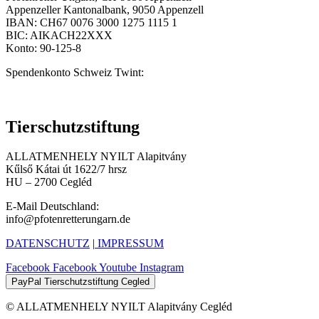
Appenzeller Kantonalbank, 9050 Appenzell
IBAN: CH67 0076 3000 1275 1115 1
BIC: AIKACH22XXX
Konto: 90-125-8
Spendenkonto Schweiz Twint:
Tierschutzstiftung
ALLATMENHELY NYILT Alapitvány
Kűlső Kátai út 1622/7 hrsz
HU – 2700 Cegléd
E-Mail Deutschland:
info@pfotenretterungarn.de
DATENSCHUTZ
|
IMPRESSUM
Facebook
Facebook
Youtube
Instagram
PayPal Tierschutzstiftung Cegled
© ALLATMENHELY NYILT Alapitvány Cegléd