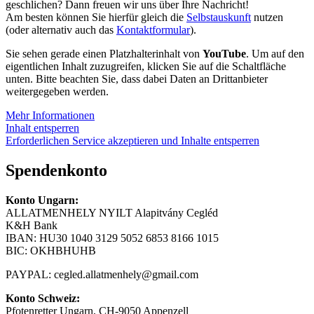
geschlichen? Dann freuen wir uns über Ihre Nachricht!
Am besten können Sie hierfür gleich die
Selbstauskunft
nutzen
(oder alternativ auch das
Kontaktformular
).
Sie sehen gerade einen Platzhalterinhalt von
YouTube
. Um auf den
eigentlichen Inhalt zuzugreifen, klicken Sie auf die Schaltfläche
unten. Bitte beachten Sie, dass dabei Daten an Drittanbieter
weitergegeben werden.
Mehr Informationen
Inhalt entsperren
Erforderlichen Service akzeptieren und Inhalte entsperren
Spendenkonto
Konto Ungarn:
ALLATMENHELY NYILT Alapitvány Cegléd
K&H Bank
IBAN: HU30 1040 3129 5052 6853 8166 1015
BIC: OKHBHUHB
PAYPAL:
cegled.allatmenhely@gmail.com
Konto Schweiz:
Pfotenretter Ungarn, CH-9050 Appenzell