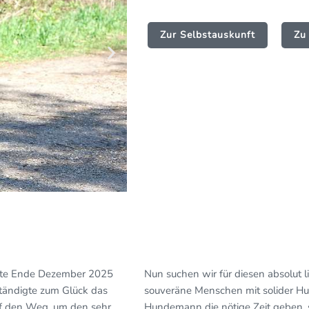
Zur Selbstauskunft
Zu
unte Ende Dezember 2025
Nun suchen wir für diesen absolut
tändigte zum Glück das
souveräne Menschen mit solider H
uf den Weg, um den sehr
Hundemann die nötige Zeit geben, si