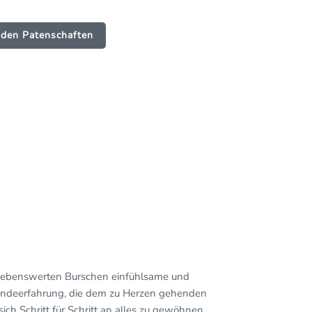
 den Patenschaften
 liebenswerten Burschen einfühlsame und
undeerfahrung, die dem zu Herzen gehenden
ch Schritt für Schritt an alles zu gewöhnen