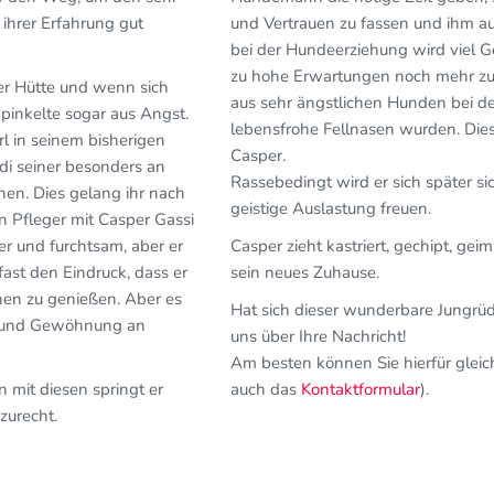
ihrer Erfahrung gut
und Vertrauen zu fassen und ihm au
bei der Hundeerziehung wird viel G
zu hohe Erwartungen noch mehr zu v
ner Hütte und wenn sich
aus sehr ängstlichen Hunden bei d
pinkelte sogar aus Angst.
lebensfrohe Fellnasen wurden. Dies
l in seinem bisherigen
Casper.
di seiner besonders an
Rassebedingt wird er sich später s
nen. Dies gelang ihr nach
geistige Auslastung freuen.
n Pfleger mit Casper Gassi
er und furchtsam, aber er
Casper zieht kastriert, gechipt, ge
ast den Eindruck, dass er
sein neues Zuhause.
hen zu genießen. Aber es
Hat sich dieser wunderbare Jungrüd
ng und Gewöhnung an
uns über Ihre Nachricht!
Am besten können Sie hierfür gleic
 mit diesen springt er
auch das
Kontaktformular
).
zurecht.