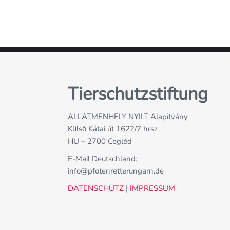
alt von
Sie sehen gerade e
nhalt
YouTube
. Um au
äche unten.
zuzugreifen, klicken S
en an
Bitte beachten 
en.
Drittanbieter
Mehr 
Inha
Tierschutzstiftung
 und
Erforderlichen Serv
e
ALLATMENHELY NYILT Alapitvány
Kűlső Kátai út 1622/7 hrsz
HU – 2700 Cegléd
E-Mail Deutschland:
info@pfotenretterungarn.de
DATENSCHUTZ
|
IMPRESSUM