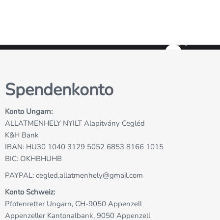
Sie sehen gerade einen Platzhalterinh
YouTube
. Um auf den eigentlichen I
zuzugreifen, klicken Sie auf die Schaltfl
Bitte beachten Sie, dass dabei Dat
Drittanbieter weitergegeben werd
Mehr Informationen
Inhalt entsperren
Spendenkonto
Erforderlichen Service akzeptieren
Inhalte entsperren
Konto Ungarn:
ALLATMENHELY NYILT Alapitvány Cegléd
K&H Bank
IBAN: HU30 1040 3129 5052 6853 8166 1015
BIC: OKHBHUHB
PAYPAL:
cegled.allatmenhely@gmail.com
Konto Schweiz:
Pfotenretter Ungarn, CH-9050 Appenzell
Appenzeller Kantonalbank, 9050 Appenzell