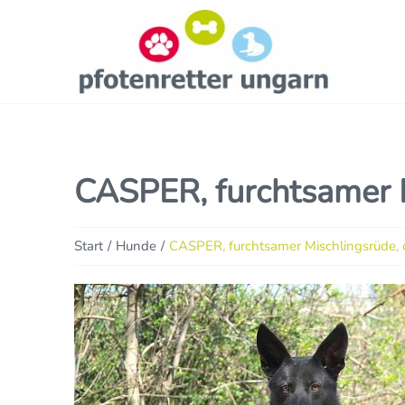
CASPER, furchtsamer M
Sie befinden sich hier:
Start
Hunde
CASPER, furchtsamer Mischlingsrüde, c